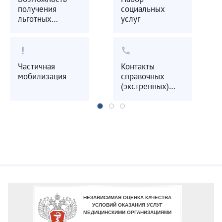
получения
социальных
льготных
услуг
лекарственных
препаратов
priority_high
call
Частичная
Контакты
мобилизация
справочных
(экстренных)
служб