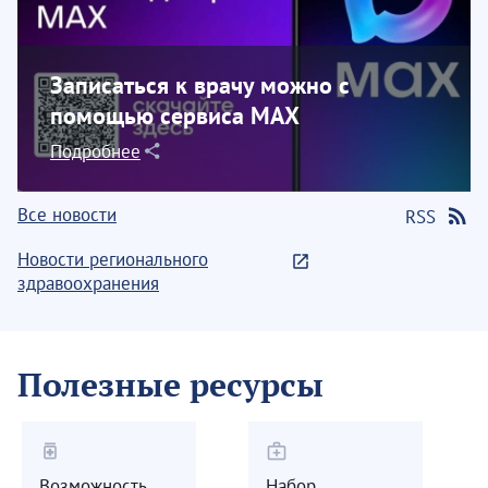
Записаться к врачу можно с
помощью сервиса МАХ
Подробнее
Все новости
RSS
Новости регионального
здравоохранения
Полезные ресурсы
medication
medical_services
Возможность
Набор